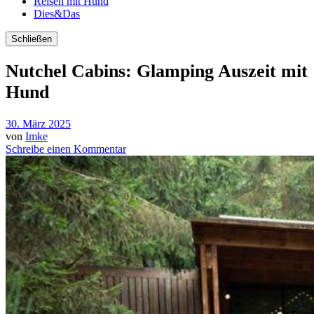
Reisen mit Hund
Dies&Das
Schließen
Nutchel Cabins: Glamping Auszeit mit
Hund
30. März 2025
von
Imke
Schreibe einen Kommentar