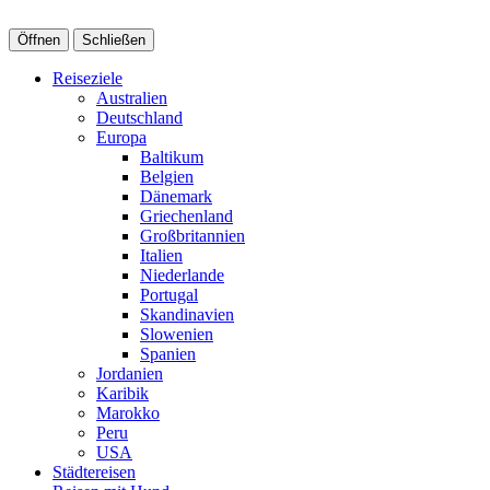
Öffnen
Schließen
Reiseziele
Australien
Deutschland
Europa
Baltikum
Belgien
Dänemark
Griechenland
Großbritannien
Italien
Niederlande
Portugal
Skandinavien
Slowenien
Spanien
Jordanien
Karibik
Marokko
Peru
USA
Städtereisen