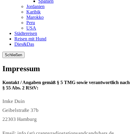
Spanien
Jordanien
Karibik
Marokko
Peru
USA
Städtereisen
Reisen mit Hund
Dies&Das
Schließen
Impressum
Kontakt / Angaben gemäß § 5 TMG sowie verantwortlich nach
§ 55 Abs. 2 RStV:
Imke Duin
Geibelstraße 37b
22303 Hamburg
Email: info (at) crappyradiostationsandcandybars.de