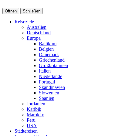
Öffnen
Schließen
Reiseziele
Australien
Deutschland
Europa
Baltikum
Belgien
Dänemark
Griechenland
Großbritannien
Italien
Niederlande
Portugal
Skandinavien
Slowenien
Spanien
Jordanien
Karibik
Marokko
Peru
USA
Städtereisen