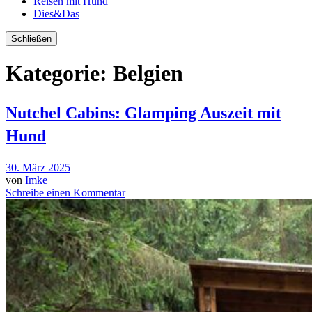
Reisen mit Hund
Dies&Das
Schließen
Kategorie:
Belgien
Nutchel Cabins: Glamping Auszeit mit
Hund
30. März 2025
von
Imke
Schreibe einen Kommentar