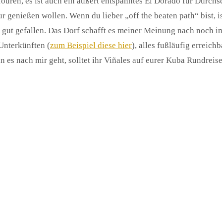
ouren, es ist auch ein äußert entspanntes El Dorado für Durchs
ur genießen wollen. Wenn du lieber „off the beaten path“ bist, i
ehr gut gefallen. Das Dorf schafft es meiner Meinung nach noch
Unterkünften (
zum Beispiel diese hier
), alles fußläufig errei
 es nach mir geht, solltet ihr Viñales auf eurer Kuba Rundreise