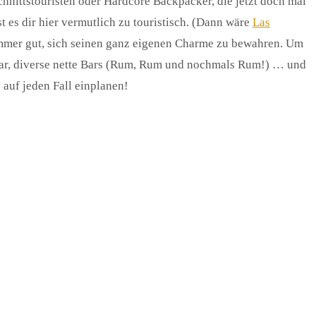
chnittstouristen oder Hardcore Backpacker, die jetzt doch mal
st es dir hier vermutlich zu touristisch. (Dann wäre
Las
 immer gut, sich seinen ganz eigenen Charme zu bewahren. Um
chbar, diverse nette Bars (Rum, Rum und nochmals Rum!) … und
 auf jeden Fall einplanen!