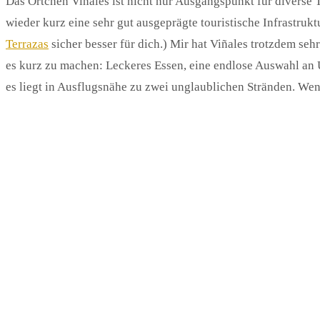
Das Örtchen Viñales ist nicht nur Ausgangspunkt für diverse T
wieder kurz eine sehr gut ausgeprägte touristische Infrastrukt
Terrazas
sicher besser für dich.) Mir hat Viñales trotzdem s
es kurz zu machen: Leckeres Essen, eine endlose Auswahl an 
es liegt in Ausflugsnähe zu zwei unglaublichen Stränden. Wenn