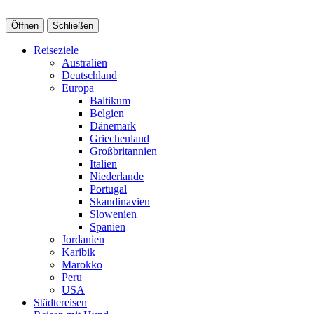
Öffnen
Schließen
Reiseziele
Australien
Deutschland
Europa
Baltikum
Belgien
Dänemark
Griechenland
Großbritannien
Italien
Niederlande
Portugal
Skandinavien
Slowenien
Spanien
Jordanien
Karibik
Marokko
Peru
USA
Städtereisen