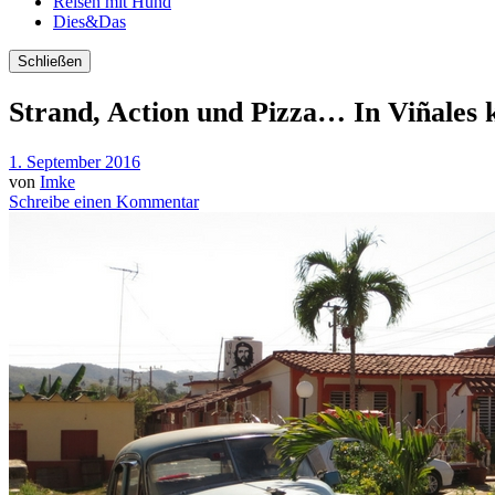
Reisen mit Hund
Dies&Das
Schließen
Strand, Action und Pizza… In Viñales k
1. September 2016
von
Imke
Schreibe einen Kommentar