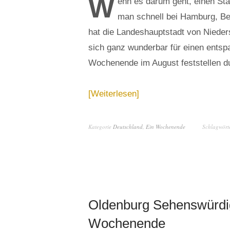
W
enn es darum geht, einen Stä
man schnell bei Hamburg, Be
hat die Landeshauptstadt von Nieder
sich ganz wunderbar für einen entsp
Wochenende im August feststellen du
Weiterlesen
Kategorie
Deutschland
,
Ein Wochenende
Schlagwört
Oldenburg Sehenswürdigk
Wochenende