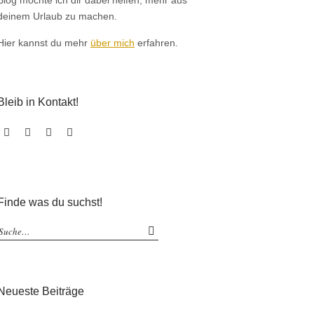
Blog möchte ich dir dabei helfen, mehr aus
deinem Urlaub zu machen.
Hier kannst du mehr
über mich
erfahren.
Bleib in Kontakt!
Facebook
Instagram
Pinterest
Email
Finde was du suchst!
Neueste Beiträge