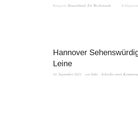
Kategorie
Deutschland
,
Ein Wochenende
Schlagwört
Hannover Sehenswürdigk
Leine
14. September 2021
von
Imke
Schreibe einen Kommenta