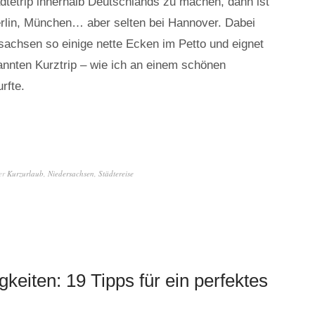
dtetrip innerhalb Deutschlands zu machen, dann ist
rlin, München… aber selten bei Hannover. Dabei
sachsen so einige nette Ecken im Petto und eignet
annten Kurztrip – wie ich an einem schönen
rfte.
er
Kurzurlaub
,
Niedersachsen
,
Städtereise
eiten: 19 Tipps für ein perfektes