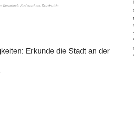
er
Kurzurlaub
,
Niedersachsen
,
Reisebericht
eiten: Erkunde die Stadt an der
r