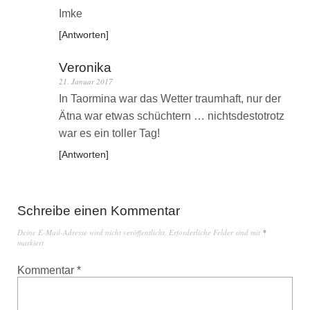
Imke
Antworten
Veronika
21. Januar 2017
In Taormina war das Wetter traumhaft, nur der
Ätna war etwas schüchtern … nichtsdestotrotz
war es ein toller Tag!
Antworten
Schreibe einen Kommentar
Deine E-Mail-Adresse wird nicht veröffentlicht.
Erforderliche Felder sind mit
*
markiert
Kommentar
*