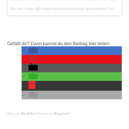
Ein von Imke (@crappyradiostationsblog) gepostetes Foto
am
31
Gefällt dir? Dann kannst du den Beitrag hier teilen:
Kategorie
Dies&Das
Schlagwörter
Blogparade