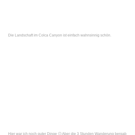
Die Landschaft im Colca Canyon ist einfach wahnsinnig schön.
Hier war ich noch guter Dinge 🙂 Aber die 3 Stunden Wanderung bergab